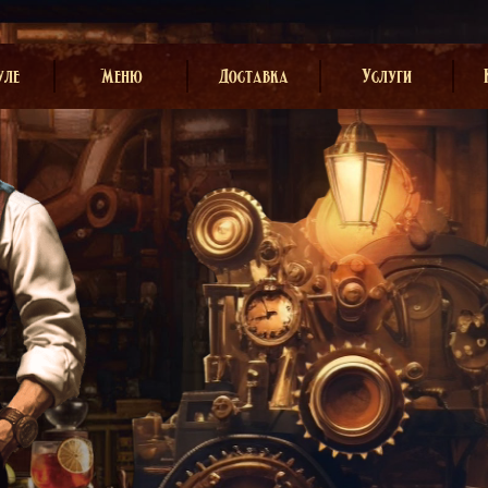
уле
Меню
Доставка
Услуги
Кухня
Выездной бар
Карта бара
Учебный центр
Доставка
Пищевой лёд
Заготовочный цех